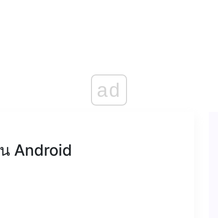
ad
บน Android